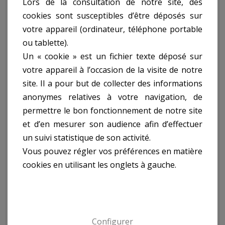
Lors de la consultation de notre site, des
Descriptif technique
cookies sont susceptibles d’être déposés sur
votre appareil (ordinateur, téléphone portable
ou tablette).
Perceuse A Colonne
Un « cookie » est un fichier texte déposé sur
votre appareil à l’occasion de la visite de notre
450W Haut.82Cm ref.
site. Il a pour but de collecter des informations
anonymes relatives à votre navigation, de
MTF450-82-16:
permettre le bon fonctionnement de notre site
et d’en mesurer son audience afin d’effectuer
un suivi statistique de son activité.
- Perceuse A Colonne
Vous pouvez régler vos préférences en matière
- Puissance : 450W
cookies en utilisant les onglets à gauche.
- Mandrin : 16Mm
- Diam. Colonne : 60Mm
- 12 Vitesses : 220-2450Tr/Min
- Dimensions De La Table : 200X195Mm
- Hauteur : 820Mm
Configurer
- Livré Avec Étau