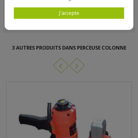
- Poids kg(environ) : 25
- Garantie : 3 an(s)
J'accepte
3 AUTRES PRODUITS DANS PERCEUSE COLONNE