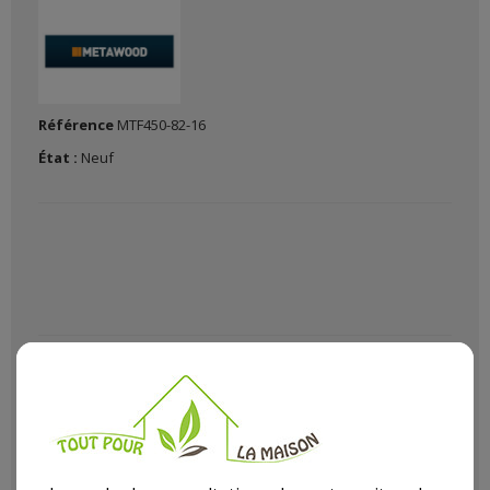
Référence
MTF450-82-16
État :
Neuf
Pour bricoler à la maison ou équiper son atelier il vaut mieux
avoir du bon matériel de bricolage chez soi avec tout plaisir
de faire du bricolage et de faire par vous même avec Le (La)
Perceuse A Colonne 450W Haut.82Cm
dans notre rayon
bricolage article
Perceuse
.