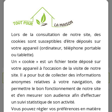
Référence
TTB3600-350
État :
Neuf
Lors de la consultation de notre site, des
cookies sont susceptibles d’être déposés sur
votre appareil (ordinateur, téléphone portable
ou tablette).
Un « cookie » est un fichier texte déposé sur
votre appareil à l’occasion de la visite de notre
site. Il a pour but de collecter des informations
EN SAVOIR PLUS
anonymes relatives à votre navigation, de
permettre le bon fonctionnement de notre site
et d’en mesurer son audience afin d’effectuer
Du matériel de Pro Pour Bricoler décorer construire Malin chez
un suivi statistique de son activité.
vous avec Le (La)
Scie A Beton Thermique 3.6Cv
dans notre
Vous pouvez régler vos préférences en matière
rayon bricolage article
Scie
.