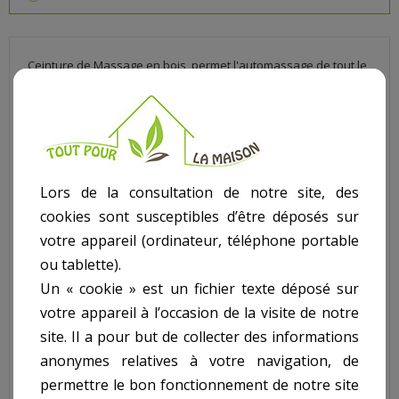
Ceinture de Massage en bois, permet l'automassage de tout le
dos et en particulier des cervicales !
*******
Le sauna originaire de finlande existe depuis plus de 2000
Lors de la consultation de notre site, des
ans.Véritable institution finlandaise. le sauna est aujourd'hui
cookies sont susceptibles d’être déposés sur
principalement utilisé pour se maintenir en forme et se
votre appareil (ordinateur, téléphone portable
détendre.
ou tablette).
Comment agit le sauna, quels sont ses effets ?
Un « cookie » est un fichier texte déposé sur
Lorsque la température de la peau augmente d’environ 10°C, la
votre appareil à l’occasion de la visite de notre
température du corps augmente de 1°C, ce qui a pour effet une
site. Il a pour but de collecter des informations
plus grande production d’anticorps comme lors d’une fièvre
anonymes relatives à votre navigation, de
artificielle.
permettre le bon fonctionnement de notre site
Les voies de circulation sanguines sont élargies et obtiennent