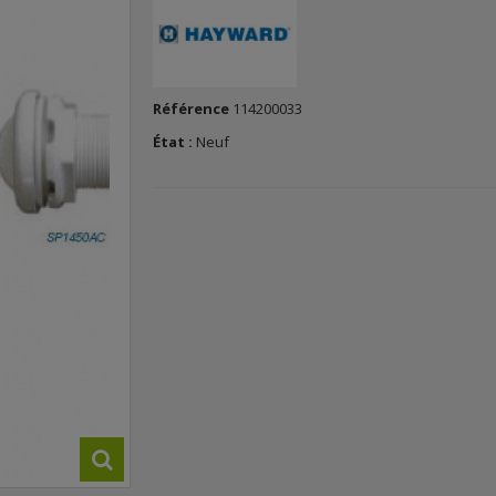
Référence
114200033
État :
Neuf