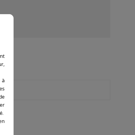
nt
r,
 à
des
de
er
é.
en
ABLE