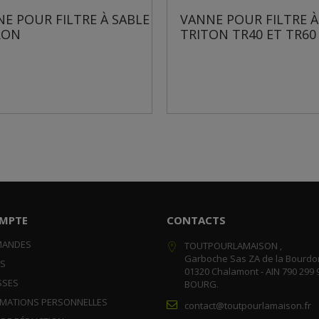
E POUR FILTRE À SABLE
VANNE POUR FILTRE À
RON
TRITON TR40 ET TR60
MPTE
CONTACTS
MANDES
TOUTPOURLAMAISON ,
Garboche Sas ZA de la Bourdo
RS
01320 Chalamont - AIN 790 299 
SSES
BOURG.
RMATIONS PERSONNELLES
contact@toutpourlamaison.fr