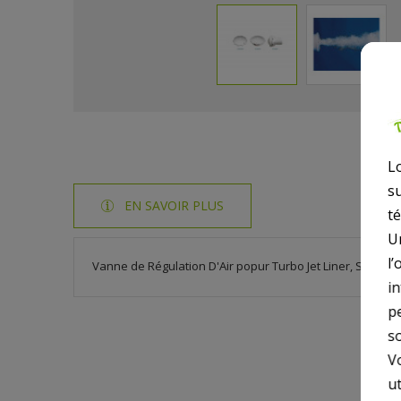
L
s
EN SAVOIR PLUS
t
U
l’
Vanne de Régulation D'Air popur Turbo Jet Liner, SP1450A
i
p
so
V
ut
10 