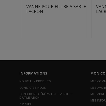
UR
VANNE POUR FILTRE À SABLE
VANN
0S
LACRON
LAC
INFORMATIONS
MON CO
NOUVEAUX PRODUITS
MES COM
CONTACTEZ-NOUS
MES AVOI
CONDITIONS GÉNÉRALES DE VENTE ET
MES ADRE
D'UTILISATION
MES INFO
A PROPOS