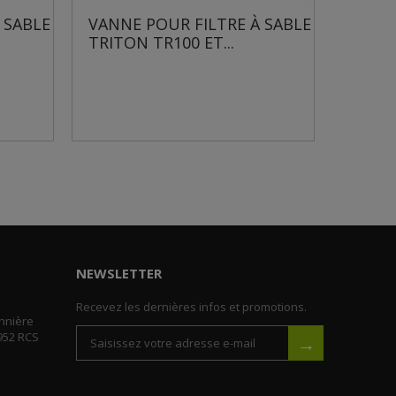
 SABLE
VANNE POUR FILTRE À SABLE
VANN
TRITON TR100 ET...
FILTRE
NEWSLETTER
Recevez les dernières infos et promotions.
nnière
952 RCS
→