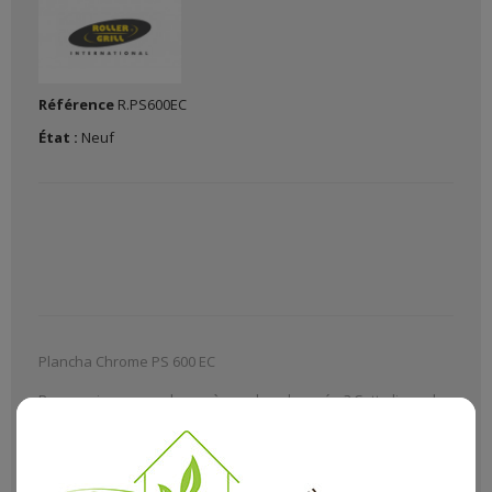
Référence
R.PS600EC
État :
Neuf
Plancha Chrome PS 600 EC
Pourquoi pas une plaque à snacker chromée ? Cette ligne de
plaques chromées sobre et élégante est en parfaite
harmonie avec les cuisines contemporaines qui allient métal
chromé et inox. Elle apportera toute la touche de confort