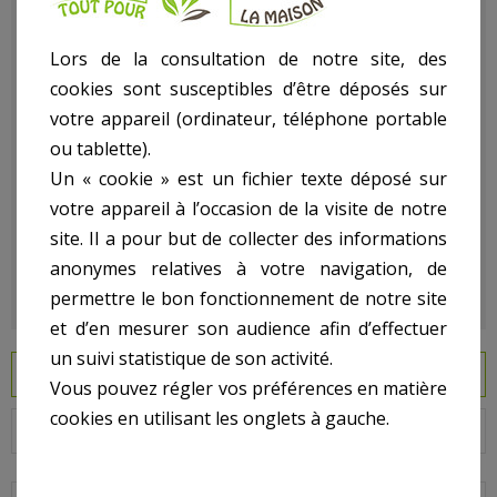
d’utilisation et d’élégance nécessaire à l’ensemble de votre
cuisine d’intérieur comme de votre cuisine d’extérieur.
Lors de la consultation de notre site, des
Plaques de cuisson avec revêtement chromé assurant une
cookies sont susceptibles d’être déposés sur
véritable surface miroir lisse. La surface de cuisson de bonne
votre appareil (ordinateur, téléphone portable
dimension permet de cuire, en grande quantité, différents
aliments sans perte de chaleur en périphérie : steaks,
ou tablette).
poissons, gambas, moules, légumes, omelettes…
Un « cookie » est un fichier texte déposé sur
L’entourage en acier avec goulotte incorporée est
votre appareil à l’occasion de la visite de notre
entièrement amovible (brevet déposé) pour faciliter l’entretien
site. Il a pour but de collecter des informations
de la plaque.
anonymes relatives à votre navigation, de
permettre le bon fonctionnement de notre site
et d’en mesurer son audience afin d’effectuer
un suivi statistique de son activité.
FICHE TECHNIQUE
Vous pouvez régler vos préférences en matière
cookies en utilisant les onglets à gauche.
EN SAVOIR PLUS