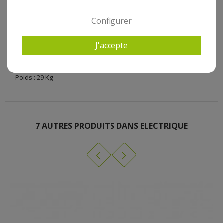
LARGEUR
600 mm
Equipement: 2 zones de cuisson indépendantes, thermostats
Configurer
0-300°C, interrupteurs marche/arrêt, voyants de contrôle.
MATIÈRE PLAQUE CUISSON
Acier Chromé
J'accepte
Puissance : 3500 W
Dimensions extérieures : 620 x 450 x 190 mm
Surface de cuisson : 600 x 400 mm
Poids : 29 Kg
7 AUTRES PRODUITS DANS ELECTRIQUE