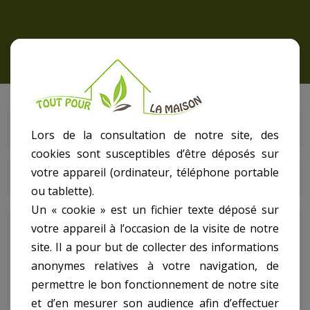
ACCESSOIRES LUMINAIRES EXTERNES
Lors de la consultation de notre site, des
cookies sont susceptibles d’être déposés sur
votre appareil (ordinateur, téléphone portable
DERNIERS ARTICLES DU BLOG
ou tablette).
Un « cookie » est un fichier texte déposé sur
votre appareil à l’occasion de la visite de notre
Accessoires de fixation, de suspension, potence, grille de
site. Il a pour but de collecter des informations
protection et piquet, retrouvez ces articles sur
anonymes relatives à votre navigation, de
Toutpourlamaison.fr qui vous permettront d'ajuster selon
permettre le bon fonctionnement de notre site
vos goûts, l'éclairage et les endroits où vous voudrez
installer votre luminaire.
et d’en mesurer son audience afin d’effectuer