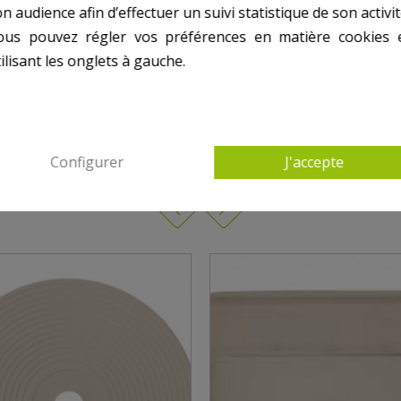
n audience afin d’effectuer un suivi statistique de son activit
ous pouvez régler vos préférences en matière cookies 
ilisant les onglets à gauche.
AUTRES PRODUITS DANS POUR SKIMMER AST
Configurer
J'accepte
PANIER