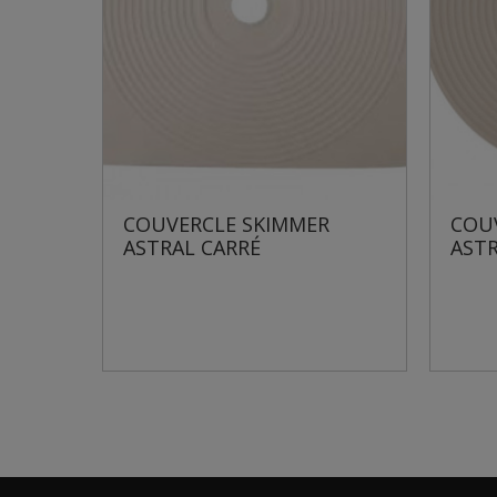
RCLE SKIMMER
COUVERCLE SKIMMER
L CARRÉ
ASTRAL ROND