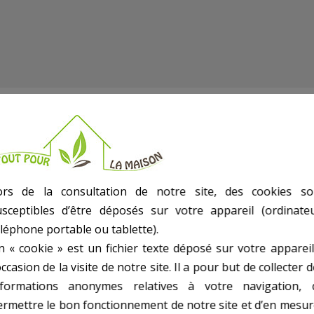
ors de la consultation de notre site, des cookies so
usceptibles d’être déposés sur votre appareil (ordinateu
éléphone portable ou tablette).
n « cookie » est un fichier texte déposé sur votre appareil
occasion de la visite de notre site. Il a pour but de collecter 
a des tétons de part et d’autre, la dimension de la longueur a été prise této
nformations anonymes relatives à votre navigation, 
ermettre le bon fonctionnement de notre site et d’en mesur