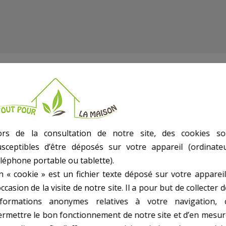
ors de la consultation de notre site, des cookies so
usceptibles d’être déposés sur votre appareil (ordinateu
éléphone portable ou tablette).
n « cookie » est un fichier texte déposé sur votre appareil
occasion de la visite de notre site. Il a pour but de collecter 
a des tétons de part et d’autre, la dimension de la longueur a été prise této
nformations anonymes relatives à votre navigation, 
ermettre le bon fonctionnement de notre site et d’en mesur