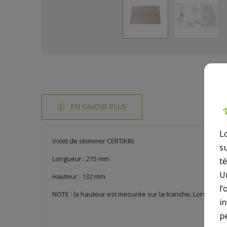
EN SAVOIR PLUS
L
Volet de skimmer CERTIKIN
s
Longueur : 215 mm
t
U
Hauteur : 132 mm
l’
NOTE : la hauteur est mesurée sur la tranche. Lorsqu’il y 
i
p