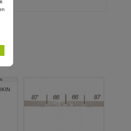
é.
en
IKIN