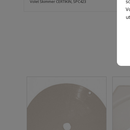
so
Volet Skimmer CERTIKIN, SPC423
V
ut
9 A