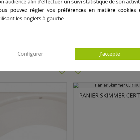
n audience afin d’effectuer un suivi statistique de son activit
ous pouvez régler vos préférences en matière cookies 
ilisant les onglets à gauche.
UTRES PRODUITS DANS POUR SKIMMER CERT
Configurer
J'accepte
PANIER SKIMMER CERTIKIN