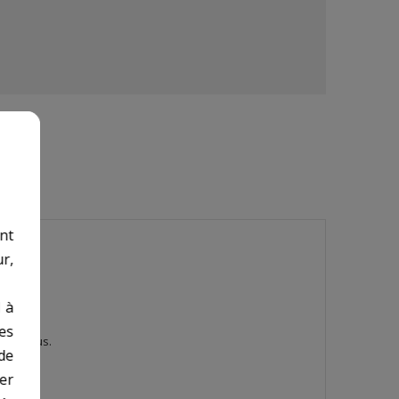
nt
r,
 à
des
ns inclus.
de
er