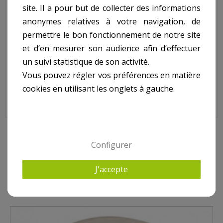
Bride de skimmer OLYMPIC
site. Il a pour but de collecter des informations
anonymes relatives à votre navigation, de
l Extérieur : 200 mm
l Intérieur : 134 mm
permettre le bon fonctionnement de notre site
et d’en mesurer son audience afin d’effectuer
L Extérieur : 208 mm
un suivi statistique de son activité.
L Intérieur : 147 mm
Vous pouvez régler vos préférences en matière
cookies en utilisant les onglets à gauche.
Bride Skimmer OLYMPIC, UNI85ABS41
4 AUTRES PRODUITS DANS POUR SKIMMER OLYMPIC
Configurer
WATERPIK
J'accepte