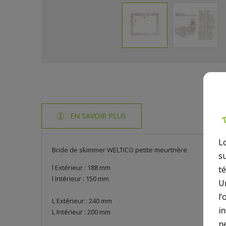
EN SAVOIR PLUS
L
Bride de skimmer WELTICO petite meurtrière
s
l Extérieur : 188 mm
t
l Intérieur : 150 mm
U
l’
L Extérieur : 240 mm
i
L Intérieur : 200 mm
p