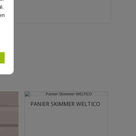
é.
en
TICO
 WELTICO