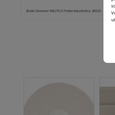
so
Bride Skimmer WELTICO Petite Meurtrière, 80225
V
ut
9 A