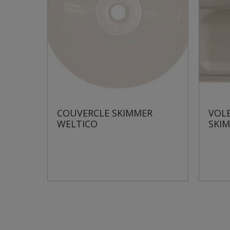
IMMER
VOLET SKIMMER WELTICO
SKIMFILTRE ELEGANCE