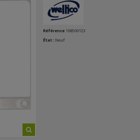
Référence
108500123
État :
Neuf