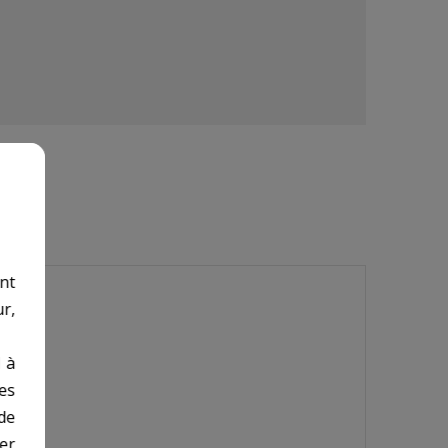
nt
r,
 à
des
de
er