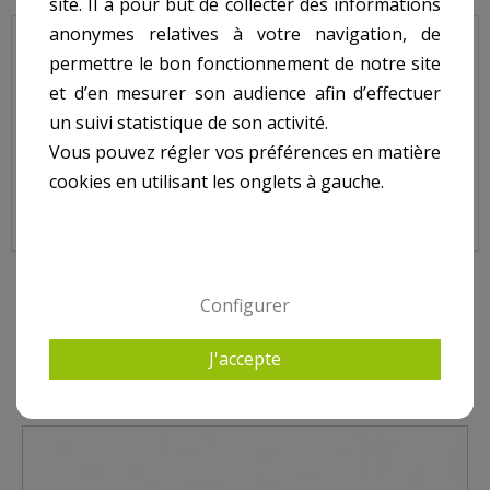
site. Il a pour but de collecter des informations
anonymes relatives à votre navigation, de
Ensemble rotule complet refoulement ASTRAL pour modèles
permettre le bon fonctionnement de notre site
2"/50 et Ø63.
et d’en mesurer son audience afin d’effectuer
N° 1 sur le shéma.
un suivi statistique de son activité.
Vous pouvez régler vos préférences en matière
cookies en utilisant les onglets à gauche.
Ensemble Rotule Complet Refoulement ASTRAL pour modèles
2"/50 et Ø63, 4402040301
Configurer
7 AUTRES PRODUITS DANS REFOULEMENT ASTRAL
J'accepte