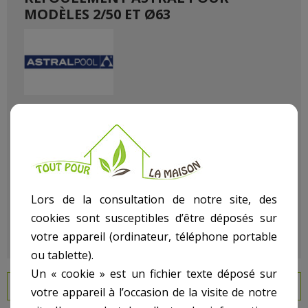
MODÈLES 2/50 ET Ø63
Référence
110901001
État :
Neuf
Lors de la consultation de notre site, des
cookies sont susceptibles d’être déposés sur
votre appareil (ordinateur, téléphone portable
ou tablette).
Un « cookie » est un fichier texte déposé sur
EN SAVOIR PLUS
votre appareil à l’occasion de la visite de notre