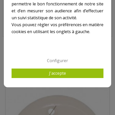
Jet orientable refoulement HAYWARD Ø12 mm.
permettre le bon fonctionnement de notre site
et d’en mesurer son audience afin d’effectuer
un suivi statistique de son activité.
Jet Orientable Refoulement HAYWARD Ø12 mm, SP1419C
Vous pouvez régler vos préférences en matière
cookies en utilisant les onglets à gauche.
9 AUTRES PRODUITS DANS REFOULEMENT HAYWARD
Configurer
J'accepte