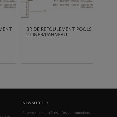
BRIDE REFOULEMENT POOLS
JOINT DE B
2 LINER/PANNEAU
REFOULEMEN
NEWSLETTER
Recevez les dernières infos et promotions.
nnière