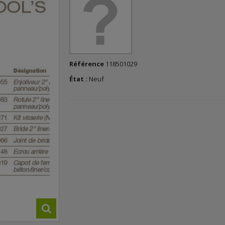
Référence
118501029
État :
Neuf