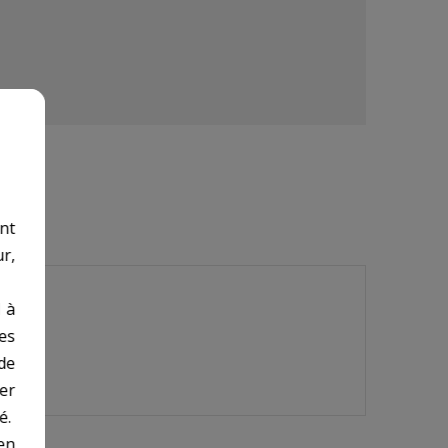
nt
r,
 à
des
de
er
é.
en