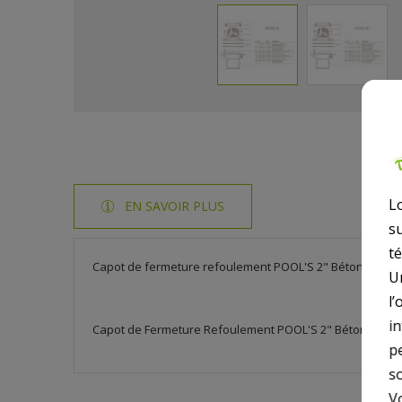
L
EN SAVOIR PLUS
s
t
Capot de fermeture refoulement POOL'S 2" Béton/Liner
U
l’
i
Capot de Fermeture Refoulement POOL'S 2" Béton/Liner
p
so
V