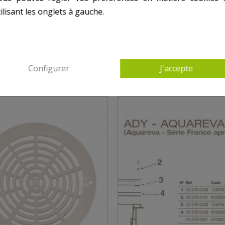
ilisant les onglets à gauche.
4 AUTRES PRODUITS DANS BONDE ADY
Configurer
J'accepte