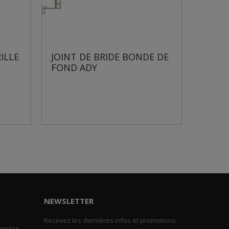
JOINT DE BRIDE BONDE DE
BRIDE BONDE
FOND ADY
NEWSLETTER
Recevez les dernières infos et promotions.
nnière