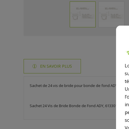
L
EN SAVOIR PLUS
s
t
Sachet de 24 vis de bride pour bonde de fond ADY ( Aqua
U
l’
i
Sachet 24 Vis de Bride Bonde de Fond ADY, 6133012
p
so
V