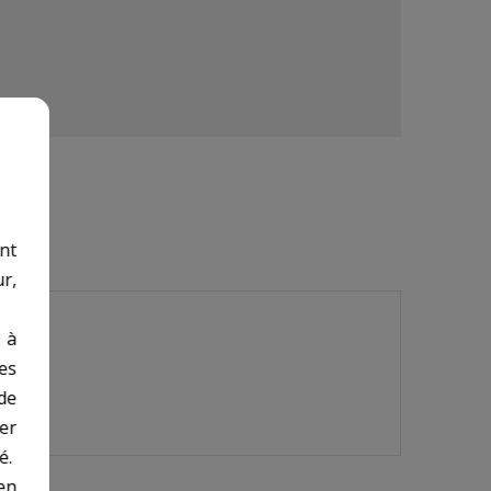
nt
r,
 à
des
de
er
é.
en