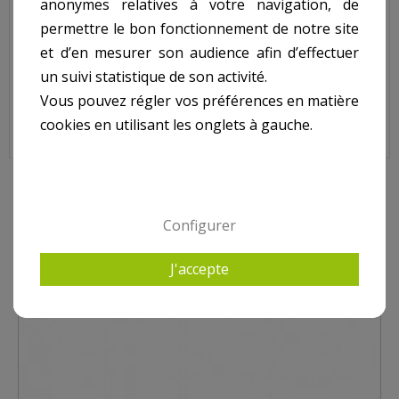
anonymes relatives à votre navigation, de
N° 10 sur le shéma.
permettre le bon fonctionnement de notre site
et d’en mesurer son audience afin d’effectuer
un suivi statistique de son activité.
Bride pour Projecteur ADY, 112712
Vous pouvez régler vos préférences en matière
cookies en utilisant les onglets à gauche.
8 AUTRES PRODUITS DANS PROJECTEUR ADY
Configurer
J'accepte