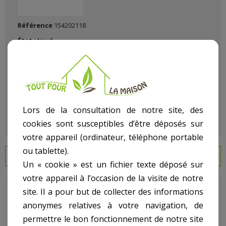
Référence
154202118
État :
Neuf
Lors de la consultation de notre site, des
cookies sont susceptibles d’être déposés sur
votre appareil (ordinateur, téléphone portable
ou tablette).
EN SAVOIR PLUS
Un « cookie » est un fichier texte déposé sur
votre appareil à l’occasion de la visite de notre
site. Il a pour but de collecter des informations
Hayward - Pour Filtre Side Polyester NG520 NG640 - N° 24 -
anonymes relatives à votre navigation, de
Tuyau PVC 50 x 2,4
permettre le bon fonctionnement de notre site
Code : NGX440024