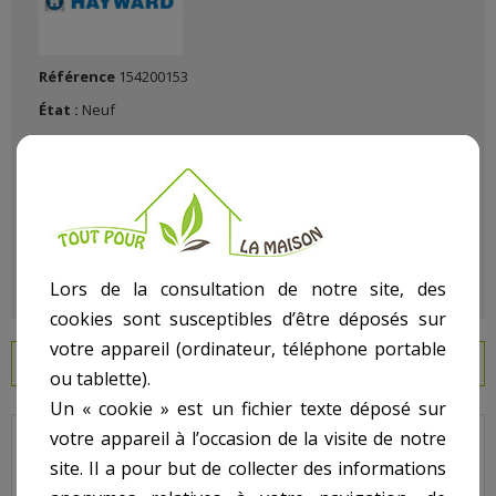
Référence
154200153
État :
Neuf
Lors de la consultation de notre site, des
cookies sont susceptibles d’être déposés sur
votre appareil (ordinateur, téléphone portable
EN SAVOIR PLUS
ou tablette).
Un « cookie » est un fichier texte déposé sur
votre appareil à l’occasion de la visite de notre
Hayward - Pour Filtre Top - N° 4 - Collier de serrage S0166T
site. Il a pour but de collecter des informations
S0210T S0244T