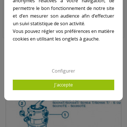
anonymes relatives à votre navigation, de
Code : GMX0600NM
permettre le bon fonctionnement de notre site
Sur image , N° 4
et d’en mesurer son audience afin d’effectuer
un suivi statistique de son activité.
Vous pouvez régler vos préférences en matière
cookies en utilisant les onglets à gauche.
9 AUTRES PRODUITS DANS HAYWARD TOP S0014T-
S0144T-S0164T-S0166T-S0210T-S0244T-S0246T-
S0310TE-S0360TE
Configurer
J'accepte