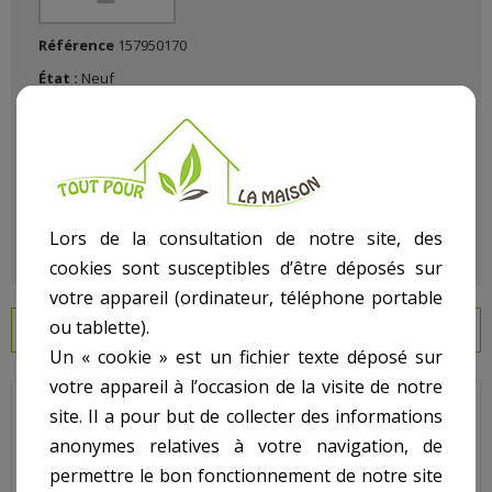
Référence
157950170
État :
Neuf
Lors de la consultation de notre site, des
cookies sont susceptibles d’être déposés sur
votre appareil (ordinateur, téléphone portable
ou tablette).
EN SAVOIR PLUS
Un « cookie » est un fichier texte déposé sur
votre appareil à l’occasion de la visite de notre
site. Il a pour but de collecter des informations
Jupiter Titan - Pour Filtre Top - N° 1 - Joint torique vanne top
anonymes relatives à votre navigation, de
Code : 101D012
permettre le bon fonctionnement de notre site