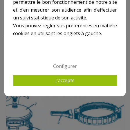
Sur image , N° 14
permettre le bon fonctionnement de notre site
et d’en mesurer son audience afin d’effectuer
un suivi statistique de son activité.
Vous pouvez régler vos préférences en matière
cookies en utilisant les onglets à gauche.
10 AUTRES PRODUITS DANS PROPURE S21 ET S25
Configurer
J'accepte