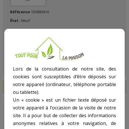
Référence
155800410
État :
Neuf
Lors de la consultation de notre site, des
cookies sont susceptibles d’être déposés sur
votre appareil (ordinateur, téléphone portable
EN SAVOIR PLUS
ou tablette).
Un « cookie » est un fichier texte déposé sur
votre appareil à l’occasion de la visite de notre
Propure - Pour Filtre S21 et S25 - N° 14 - Crépines (jeu de 8) S25
site. Il a pour but de collecter des informations
Code : 8308-S25
anonymes relatives à votre navigation, de