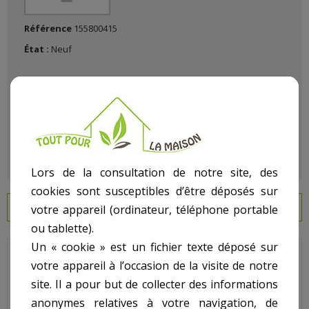
Référence
155800415
État :
Neuf
Lors de la consultation de notre site, des
cookies sont susceptibles d’être déposés sur
EN SAVOIR PLUS
votre appareil (ordinateur, téléphone portable
ou tablette).
Un « cookie » est un fichier texte déposé sur
Propure - Pour Filtre S36 - N° 2 - Poignée du collier serrage
votre appareil à l’occasion de la visite de notre
(unité)
site. Il a pour but de collecter des informations
Code : E9003
anonymes relatives à votre navigation, de