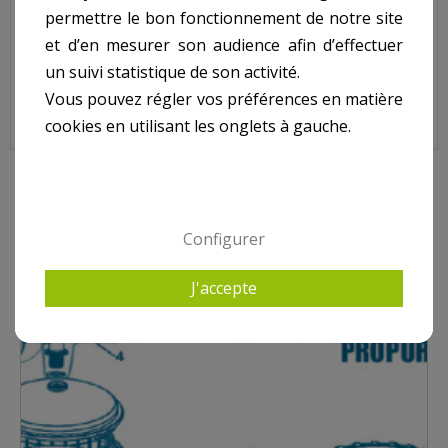
permettre le bon fonctionnement de notre site
Sur image , N° 2
et d’en mesurer son audience afin d’effectuer
un suivi statistique de son activité.
Vous pouvez régler vos préférences en matière
cookies en utilisant les onglets à gauche.
9 AUTRES PRODUITS DANS PROPURE S36
Configurer
J'accepte