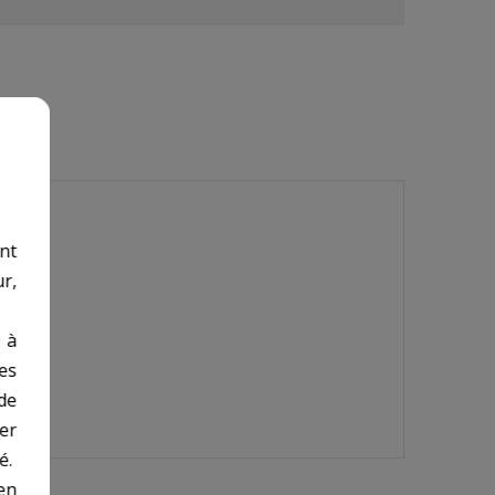
nt
r,
 à
des
de
er
é.
en