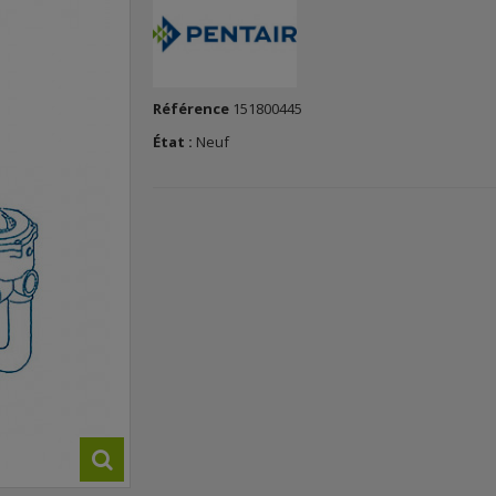
Référence
151800445
État :
Neuf