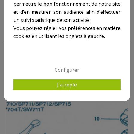
permettre le bon fonctionnement de notre site
Sur image , N° 1
et d’en mesurer son audience afin d’effectuer
un suivi statistique de son activité.
Vous pouvez régler vos préférences en matière
cookies en utilisant les onglets à gauche.
9 AUTRES PRODUITS DANS VANNES HAYWARD
Configurer
J'accepte