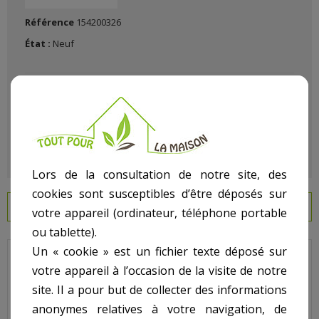
Référence
154200326
État :
Neuf
Lors de la consultation de notre site, des
cookies sont susceptibles d’être déposés sur
EN SAVOIR PLUS
votre appareil (ordinateur, téléphone portable
ou tablette).
Un « cookie » est un fichier texte déposé sur
Hayward - Pour Vanne Hayward - N° 1 - Poignée pour vanne
votre appareil à l’occasion de la visite de notre
SP704, SP710, SP711 et SP712
site. Il a pour but de collecter des informations
Code : SPX0710XF
anonymes relatives à votre navigation, de