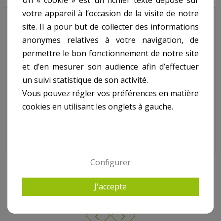
Un « cookie » est un fichier texte déposé sur
votre appareil à l’occasion de la visite de notre
Triton - Pour Filtre Ancien Modèle - N° 11 - Tube de distribution
site. Il a pour but de collecter des informations
inférieur pour TR100
anonymes relatives à votre navigation, de
Code : G-15-4807
permettre le bon fonctionnement de notre site
et d’en mesurer son audience afin d’effectuer
Sur image , N° 11
un suivi statistique de son activité.
Vous pouvez régler vos préférences en matière
Pour filtre TRITON Jusque fin 2002 (jusque N° série
cookies en utilisant les onglets à gauche.
EP022882210, non inclu)
Configurer
10 AUTRES PRODUITS DANS PENTAIR - TRITON
J'accepte
ANCIEN MODÈLE (JUSQUE FIN 2002)