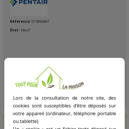
Référence
151800447
État :
Neuf
OBSOLETE
Lors de la consultation de notre site, des
cookies sont susceptibles d’être déposés sur
votre appareil (ordinateur, téléphone portable
EN SAVOIR PLUS
ou tablette).