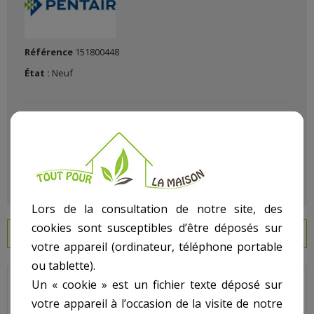
Référence
151800448
État :
Neuf
Lors de la consultation de notre site, des
cookies sont susceptibles d’être déposés sur
EN SAVOIR PLUS
votre appareil (ordinateur, téléphone portable
ou tablette).
Un « cookie » est un fichier texte déposé sur
Triton - Pour Filtre Ancien Modèle - N° 11 - Tube de distribution
votre appareil à l’occasion de la visite de notre
inférieur pour TR140