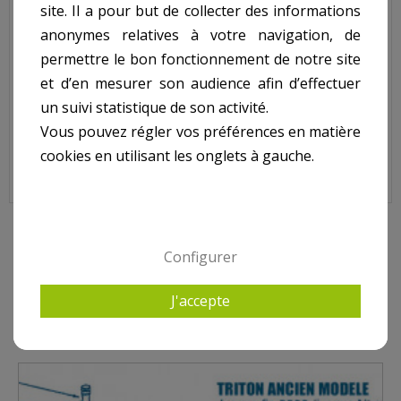
site. Il a pour but de collecter des informations
Code : G-15-4489
anonymes relatives à votre navigation, de
Sur image , N° 11
permettre le bon fonctionnement de notre site
et d’en mesurer son audience afin d’effectuer
un suivi statistique de son activité.
Pour filtre TRITON Jusque fin 2002 (jusque N° série
EP022882210, non inclu)
Vous pouvez régler vos préférences en matière
cookies en utilisant les onglets à gauche.
10 AUTRES PRODUITS DANS PENTAIR - TRITON
Configurer
ANCIEN MODÈLE (JUSQUE FIN 2002)
J'accepte