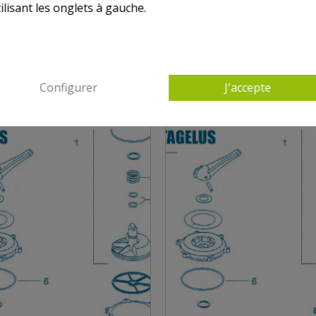
ilisant les onglets à gauche.
UTRES PRODUITS DANS VANNE TRITON TAG
Configurer
J'accepte