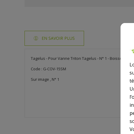
EN SAVOIR PLUS
Tagelus - Pour Vanne Triton Tagelus - N° 1 - Boisseau co
L
Code : G-COV-15SM
s
Sur image , N° 1
t
U
l’
i
p
so
V