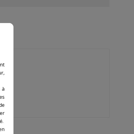
nt
r,
 à
des
de
er
é.
en