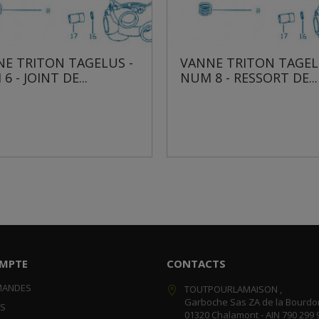
S -
VANNE TRITON TAGELUS -
VANNE
NUM 8 - RESSORT DE...
NUM 10
MPTE
CONTACTS
MANDES
TOUTPOURLAMAISON ,
Garboche Sas ZA de la Bourdo
RS
01320 Chalamont - AIN 790 299 