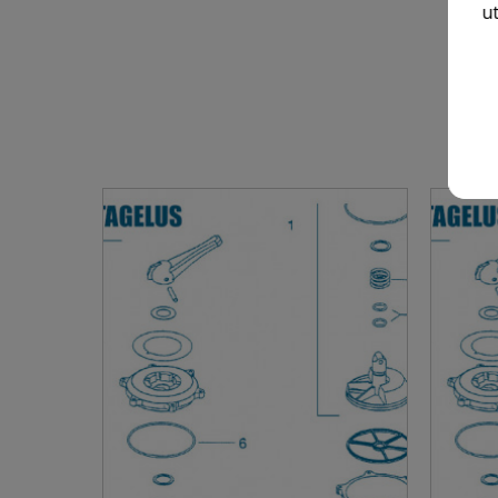
ut
8 A