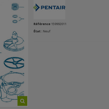
Référence
159992011
État :
Neuf