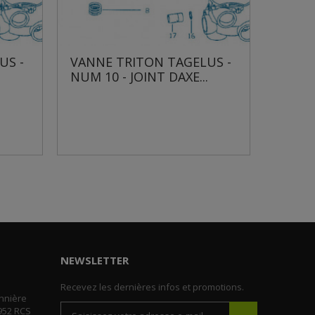
 TRITON TAGELUS -
VANNE TRITON TAGELUS
 - JOINT DAXE...
NUM 12 - JOINT...
NEWSLETTER
Recevez les dernières infos et promotions.
nnière
952 RCS