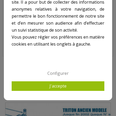
site. Il a pour but de collecter des informations
Code : RE261071ND (ex : E-26-1071)
anonymes relatives à votre navigation, de
Sur image , N° 23
permettre le bon fonctionnement de notre site
et d’en mesurer son audience afin d’effectuer
Pour filtre TRITON Jusque fin 2002 (jusque N° série
un suivi statistique de son activité.
EP022882210, non inclus)
Vous pouvez régler vos préférences en matière
cookies en utilisant les onglets à gauche.
10 AUTRES PRODUITS DANS PENTAIR - TRITON
Configurer
ANCIEN MODÈLE (JUSQUE FIN 2002)
J'accepte