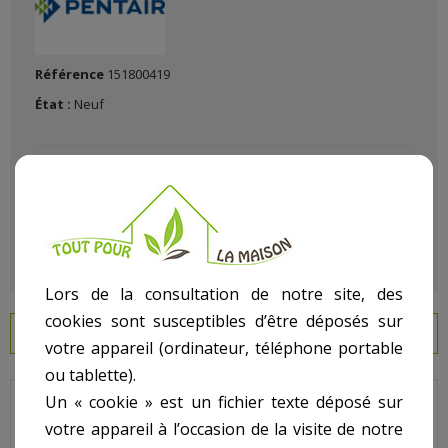
Référence
151800419
État :
Neuf
Lors de la consultation de notre site, des
cookies sont susceptibles d’être déposés sur
EN SAVOIR PLUS
votre appareil (ordinateur, téléphone portable
ou tablette).
Un « cookie » est un fichier texte déposé sur
Triton - Pour Filtre Ancien Modèle - N° 23 - Vanne 2 pouces pour
votre appareil à l’occasion de la visite de notre
TR100 ou TR140