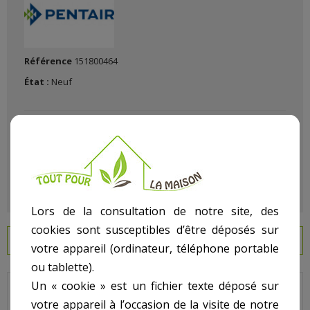
Référence
151800464
État :
Neuf
Lors de la consultation de notre site, des
cookies sont susceptibles d’être déposés sur
EN SAVOIR PLUS
votre appareil (ordinateur, téléphone portable
ou tablette).
Un « cookie » est un fichier texte déposé sur
Triton - Pour Filtre Nouveau Modèle - N° 8 - Tube de distribution
votre appareil à l’occasion de la visite de notre
inférieur pour TR100