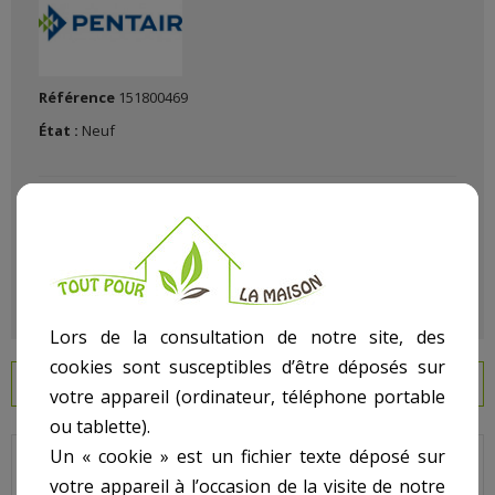
Référence
151800469
État :
Neuf
Lors de la consultation de notre site, des
cookies sont susceptibles d’être déposés sur
EN SAVOIR PLUS
votre appareil (ordinateur, téléphone portable
ou tablette).
Un « cookie » est un fichier texte déposé sur
Triton - Pour Filtre Nouveau Modèle - N° 9 - Tube de distribution
votre appareil à l’occasion de la visite de notre
supérieur pour TR140