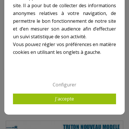
site. Il a pour but de collecter des informations
Code : G-30-3609
anonymes relatives à votre navigation, de
Sur image , N° 9
permettre le bon fonctionnement de notre site
et d’en mesurer son audience afin d’effectuer
un suivi statistique de son activité.
Pour filtre TRITON Nouveau modèle (à partir N° série
Vous pouvez régler vos préférences en matière
EP022882210)
cookies en utilisant les onglets à gauche.
10 AUTRES PRODUITS DANS PENTAIR - TRITON TR
Configurer
(POST 2002) , CLEAR PRO (DEPUIS 2009)
J'accepte