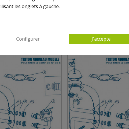
ilisant les onglets à gauche.
ANS PENTAIR - TRITON TR (POST 2002) , CL
Configurer
J'accepte