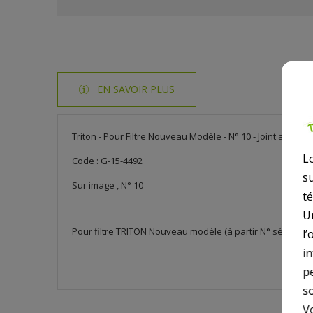
EN SAVOIR PLUS
Triton - Pour Filtre Nouveau Modèle - N° 10 - Joint adaptat
L
Code : G-15-4492
s
Sur image , N° 10
t
U
Pour filtre TRITON Nouveau modèle (à partir N° série EP
l’
i
p
so
V