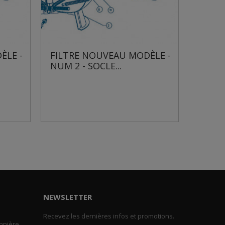
FILTRE NOUVEAU MODÈLE -
FILTRE NOUVE
NUM 2 - SOCLE...
NUM 3 - KIT...
NEWSLETTER
Recevez les dernières infos et promotions.
nnière