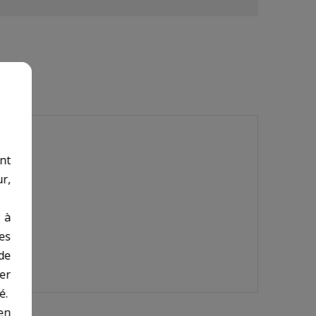
nt
r,
 à
des
de
er
é.
en