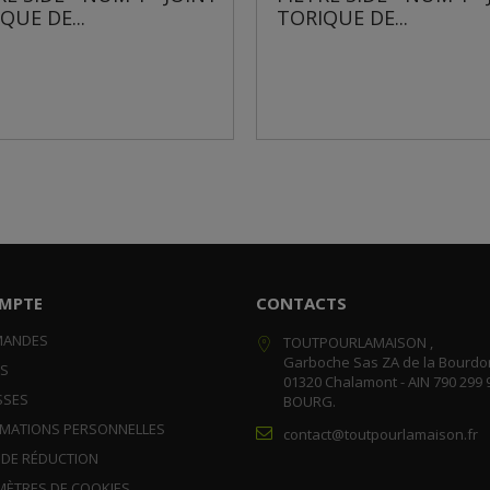
TORIQUE DE...
MA
MPTE
CONTACTS
MANDES
TOUTPOURLAMAISON ,
Garboche Sas ZA de la Bourdo
RS
01320 Chalamont - AIN 790 299 
SSES
BOURG.
RMATIONS PERSONNELLES
contact@toutpourlamaison.fr
 DE RÉDUCTION
MÈTRES DE COOKIES