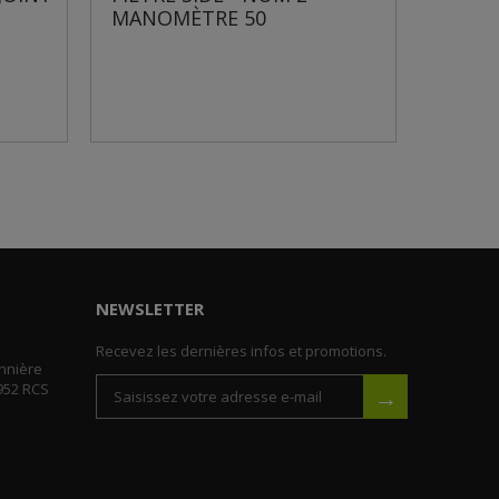
NOMÈTRE 50
COUVERCLE...
NEWSLETTER
Recevez les dernières infos et promotions.
nnière
952 RCS
→