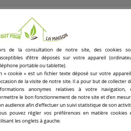
ors de la consultation de notre site, des cookies so
usceptibles d’être déposés sur votre appareil (ordinateu
eur 22 m3
éléphone portable ou tablette).
n « cookie » est un fichier texte déposé sur votre appareil
occasion de la visite de notre site. Il a pour but de collecter 
nformations anonymes relatives à votre navigation, 
ermettre le bon fonctionnement de notre site et d’en mesur
n audience afin d’effectuer un suivi statistique de son activit
ous pouvez régler vos préférences en matière cookies 
0 AUTRES PRODUITS DANS JUPITER TITAN SI
ilisant les onglets à gauche.