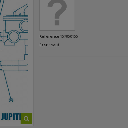
Référence
157950155
État :
Neuf