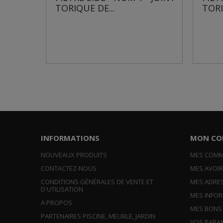
ORIQUE DE...
TORIQUE DE...
INFORMATIONS
MON CO
NOUVEAUX PRODUITS
MES COM
CONTACTEZ-NOUS
MES AVOI
CONDITIONS GÉNÉRALES DE VENTE ET
MES ADRE
D'UTILISATION
MES INFO
A PROPOS
MES BONS
PARTENAIRES PISCINE, MEUBLE, JARDIN
VOS PARA