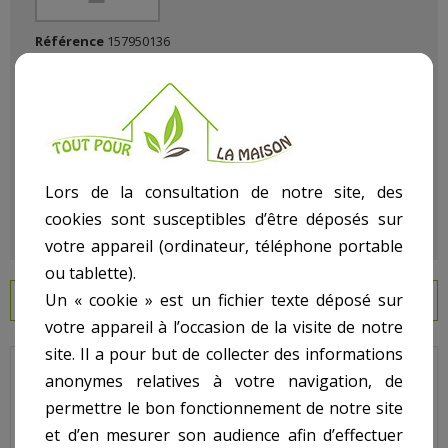
Référence
157950136
État :
Neuf
Lors de la consultation de notre site, des
cookies sont susceptibles d’être déposés sur
votre appareil (ordinateur, téléphone portable
ou tablette).
Un « cookie » est un fichier texte déposé sur
EN SAVOIR PLUS
votre appareil à l’occasion de la visite de notre
site. Il a pour but de collecter des informations
Jupiter Titan - Pour Filtre Side - N° N.R. - Clé couvercle 6 pouces
anonymes relatives à votre navigation, de
permettre le bon fonctionnement de notre site
Code : 101D100
et d’en mesurer son audience afin d’effectuer