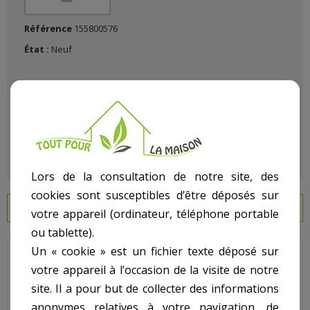
Référence
155800576
État :
Neuf
Lors de la consultation de notre site, des
cookies sont susceptibles d’être déposés sur
EN SAVOIR PLUS
votre appareil (ordinateur, téléphone portable
ou tablette).
Un « cookie » est un fichier texte déposé sur
Propure - Pour Vanne Propure 2 pouces - N° 10 - Raccord union
votre appareil à l’occasion de la visite de notre
- tête
site. Il a pour but de collecter des informations
Code : 8143
anonymes relatives à votre navigation, de