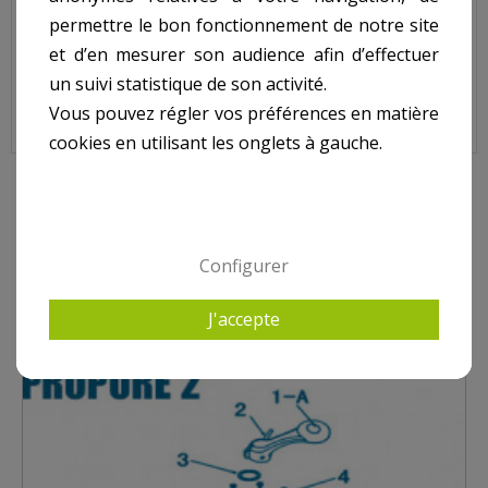
permettre le bon fonctionnement de notre site
Sur image , N° 10
et d’en mesurer son audience afin d’effectuer
Quantité à prévoir : 3
un suivi statistique de son activité.
Vous pouvez régler vos préférences en matière
cookies en utilisant les onglets à gauche.
10 AUTRES PRODUITS DANS VANNE PROPURE 2
POUCES
Configurer
J'accepte