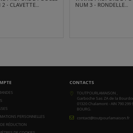
CLAVETTE...
NUM 3 - RONDELLE...
MPTE
CONTACTS
MANDES
TOUTPOURLAMAISON ,
Garboche Sas ZA de la Bourdo
RS
01320 Chalamont - AIN 790 299 
SSES
BOURG.
RMATIONS PERSONNELLES
contact@toutpourlamaison.fr
 DE RÉDUCTION
MÈTRES DE COOKIES