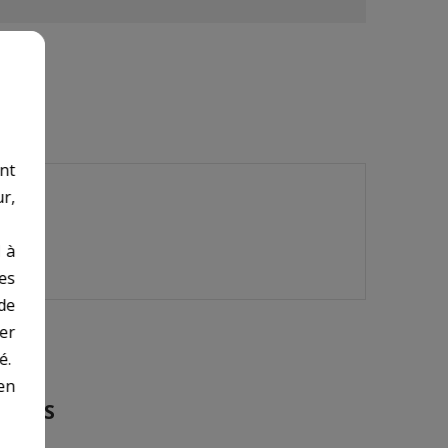
nt
r,
 à
des
de
er
é.
en
OUCES