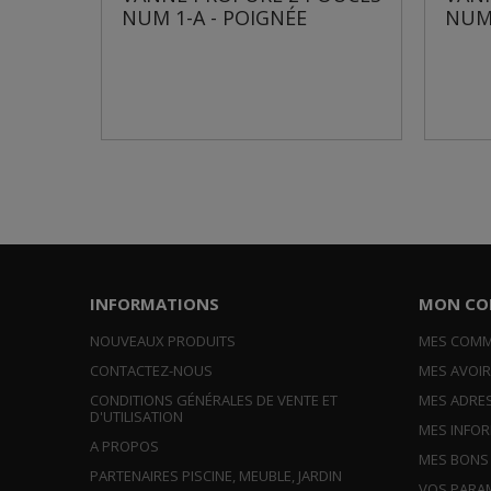
NUM 1-A - POIGNÉE
NUM 2 - 
INFORMATIONS
MON CO
NOUVEAUX PRODUITS
MES COM
CONTACTEZ-NOUS
MES AVOI
CONDITIONS GÉNÉRALES DE VENTE ET
MES ADRE
D'UTILISATION
MES INFO
A PROPOS
MES BONS
PARTENAIRES PISCINE, MEUBLE, JARDIN
VOS PARA