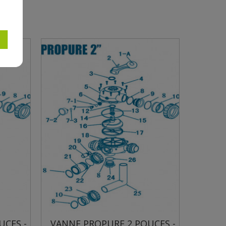
 -
VANNE PROPURE 2 POUCES -
VANNE PR