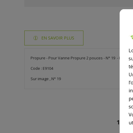
EN SAVOIR PLUS
L
s
Propure - Pour Vanne Propure 2 pouces - N° 19 - Rondell
t
Code : E9104
U
Sur image , N° 19
l’
i
p
so
V
10 A
ut