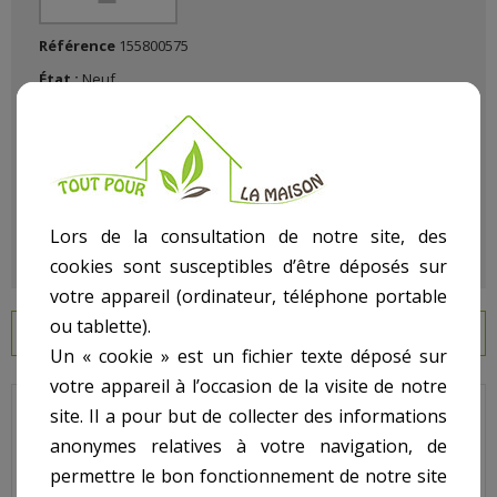
Référence
155800575
État :
Neuf
Lors de la consultation de notre site, des
cookies sont susceptibles d’être déposés sur
votre appareil (ordinateur, téléphone portable
ou tablette).
EN SAVOIR PLUS
Un « cookie » est un fichier texte déposé sur
votre appareil à l’occasion de la visite de notre
site. Il a pour but de collecter des informations
Propure - Pour Vanne Propure 2 pouces - N° 25 - Tuyauterie
anonymes relatives à votre navigation, de
coudée
permettre le bon fonctionnement de notre site
Code : 8138