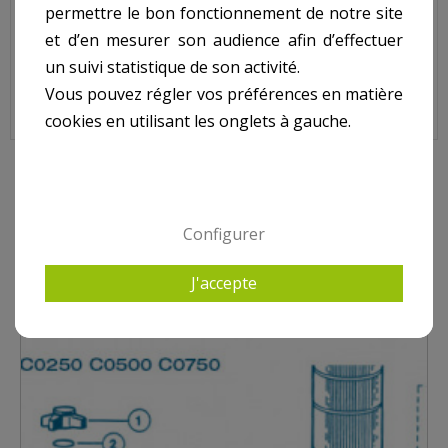
permettre le bon fonctionnement de notre site
Sur image , N° 6
et d’en mesurer son audience afin d’effectuer
un suivi statistique de son activité.
Vous pouvez régler vos préférences en matière
cookies en utilisant les onglets à gauche.
9 AUTRES PRODUITS DANS STAR CLEAR I
Configurer
J'accepte