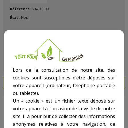
Référence
174201309
État :
Neuf
Lors de la consultation de notre site, des
cookies sont susceptibles d’être déposés sur
EN SAVOIR PLUS
votre appareil (ordinateur, téléphone portable
ou tablette).
Un « cookie » est un fichier texte déposé sur
Hayward - Pour Filtre Gamme Star Clear I - N° 6 - Tige de serrage
votre appareil à l’occasion de la visite de notre
C0500
site. Il a pour but de collecter des informations
Code : CX0500Z2S
anonymes relatives à votre navigation, de