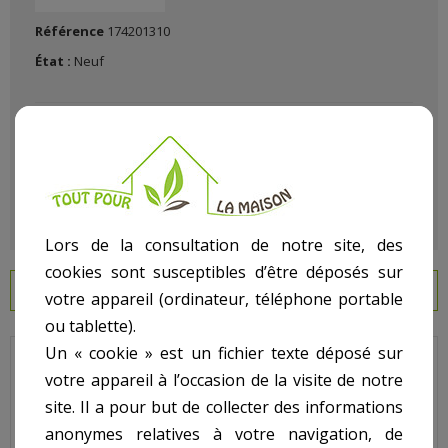
Référence
174201310
État :
Neuf
Lors de la consultation de notre site, des
cookies sont susceptibles d’être déposés sur
EN SAVOIR PLUS
votre appareil (ordinateur, téléphone portable
ou tablette).
Un « cookie » est un fichier texte déposé sur
Hayward - Pour Filtre Gamme Star Clear II - N° 6 - Tige de
votre appareil à l’occasion de la visite de notre
serrage C0800
site. Il a pour but de collecter des informations
Code : CX0800Z2
anonymes relatives à votre navigation, de