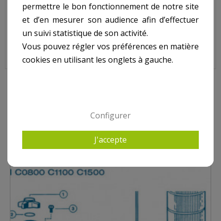
permettre le bon fonctionnement de notre site
Sur image , N° 6
et d’en mesurer son audience afin d’effectuer
un suivi statistique de son activité.
Vous pouvez régler vos préférences en matière
cookies en utilisant les onglets à gauche.
9 AUTRES PRODUITS DANS STAR CLEAR II
Configurer
J'accepte