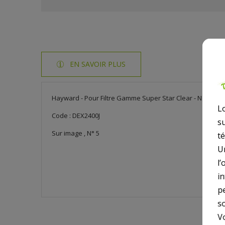
EN SAVOIR PLUS
Hayward - Pour Filtre Gamme Super Star Clear - N° 5 - Ce
L
Code : DEX2400J
s
Sur image , N° 5
t
U
l’
i
p
so
V