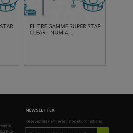
 STAR
FILTRE GAMME SUPER STAR
FILTR
CLEAR - NUM 4 -...
CLEAR 
NEWSLETTER
Recevez les dernières infos et promotions.
nnière
952 RCS