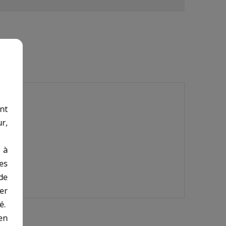
nt
r,
 à
des
de
er
é.
en