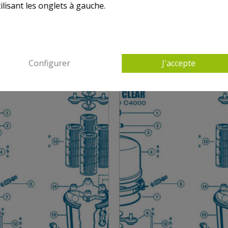
ilisant les onglets à gauche.
 PRODUITS DANS SUPER STAR CLEAR C2000, 3
Configurer
J'accepte