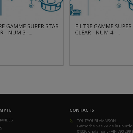
RE GAMME SUPER STAR
FILTRE GAMME SUPER
 - NUM 3 -...
CLEAR - NUM 4 -...
MPTE
CONTACTS
MANDES
TOUTPOURLAMAISON ,
Garboche Sas ZA de la Bourdo
RS
01320 Chalamont - AIN 790 299 