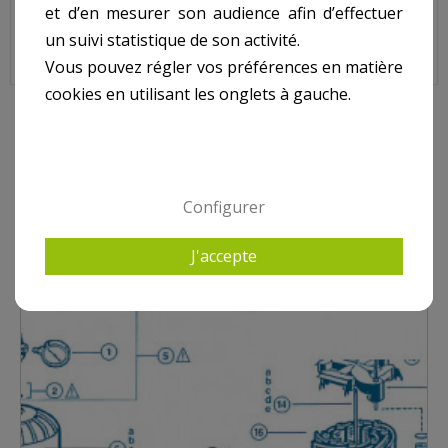
Code : DEX6000DC
et d’en mesurer son audience afin d’effectuer
Sur image , N° 16
un suivi statistique de son activité.
Vous pouvez régler vos préférences en matière
cookies en utilisant les onglets à gauche.
10 AUTRES PRODUITS DANS PRO GRID
Configurer
J'accepte