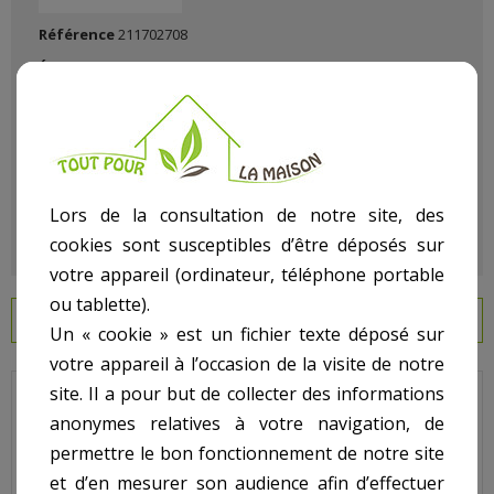
Référence
211702708
État :
Neuf
Lors de la consultation de notre site, des
cookies sont susceptibles d’être déposés sur
votre appareil (ordinateur, téléphone portable
ou tablette).
EN SAVOIR PLUS
Un « cookie » est un fichier texte déposé sur
votre appareil à l’occasion de la visite de notre
site. Il a pour but de collecter des informations
ESPA - Pour Pompe Tifon - N° 7 - Joint de bouchon vidange
anonymes relatives à votre navigation, de
Code : 39
permettre le bon fonctionnement de notre site
et d’en mesurer son audience afin d’effectuer
Sur image , N° 7