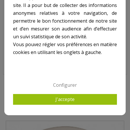
Volet + axe skimmer HAYWARD SP1096 et SP1097
site. Il a pour but de collecter des informations
Longueur : 160 mm
anonymes relatives à votre navigation, de
permettre le bon fonctionnement de notre site
Hauteur : 132 mm
et d’en mesurer son audience afin d’effectuer
NOTE : la hauteur est mesurée sur la tranche. Lorsqu’il y a des
un suivi statistique de son activité.
tétons de part et d’autre, la dimension de la longueur a été
Vous pouvez régler vos préférences en matière
prise tétons inclus.
cookies en utilisant les onglets à gauche.
Volet + Axe Skimmer HAYWARD SP1096/1097, SPX1096K1
Configurer
9 AUTRES PRODUITS DANS POUR SKIMMER HAYWARD
J'accepte