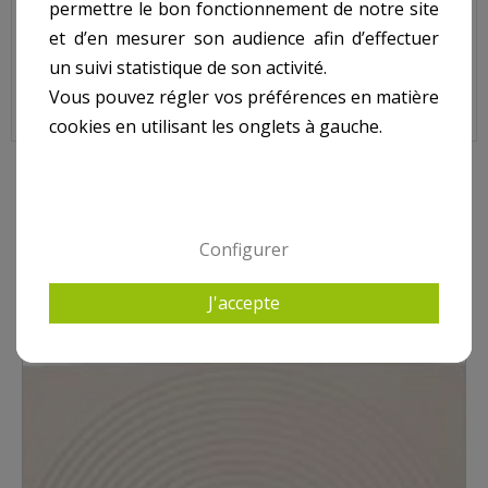
Joint de bride skimmer ASTRAL petite meurtrière vendus par
permettre le bon fonctionnement de notre site
deux.
et d’en mesurer son audience afin d’effectuer
un suivi statistique de son activité.
Vous pouvez régler vos préférences en matière
Joint de bride Skimmer x2 ASTRAL Petite Meurtrière, 4402010307
cookies en utilisant les onglets à gauche.
10 AUTRES PRODUITS DANS POUR SKIMMER ASTRAL
Configurer
J'accepte