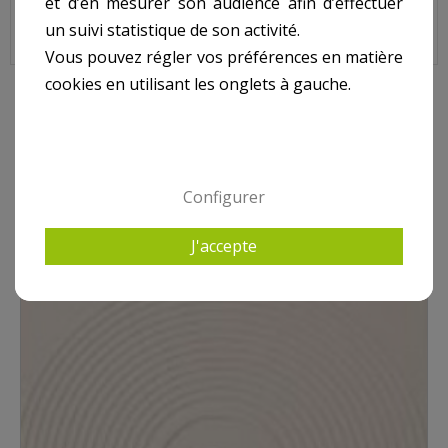
et d’en mesurer son audience afin d’effectuer
un suivi statistique de son activité.
Bouchon avec Joint ASTRAL, 4402010503
Vous pouvez régler vos préférences en matière
cookies en utilisant les onglets à gauche.
10 AUTRES PRODUITS DANS POUR SKIMMER ASTRAL
Configurer
J'accepte