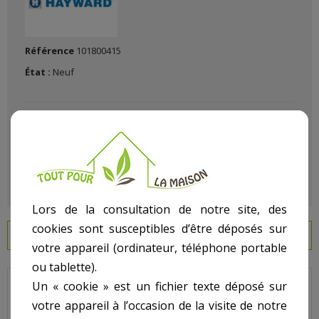
Référence
101800415
État :
Neuf
Lors de la consultation de notre site, des
cookies sont susceptibles d’être déposés sur
EN SAVOIR PLUS
votre appareil (ordinateur, téléphone portable
ou tablette).
Un « cookie » est un fichier texte déposé sur
Rallonge béton skimmer COFIES.
votre appareil à l’occasion de la visite de notre
N°6 sur le shema.