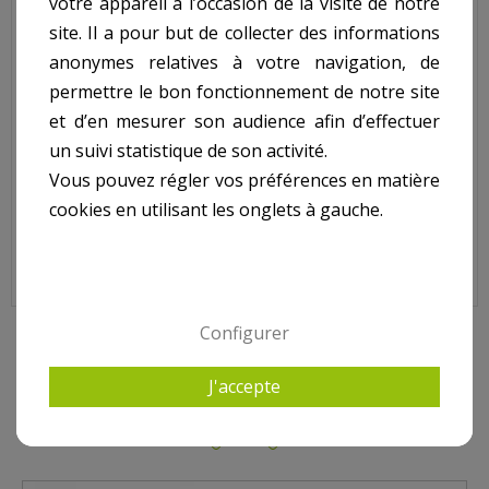
votre appareil à l’occasion de la visite de notre
Grande meurtrière liner skimmer COFIES.
site. Il a pour but de collecter des informations
N°8 sur le shema.
anonymes relatives à votre navigation, de
permettre le bon fonctionnement de notre site
et d’en mesurer son audience afin d’effectuer
un suivi statistique de son activité.
Vous pouvez régler vos préférences en matière
cookies en utilisant les onglets à gauche.
Grande Meurtrière Liner Skimmer COFIES, SK15019
Configurer
10 AUTRES PRODUITS DANS POUR SKIMMER COFIES
J'accepte