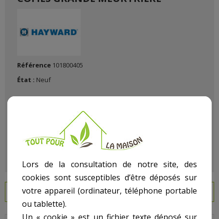
Référence
101800405
État :
Neuf
Lors de la consultation de notre site, des
cookies sont susceptibles d’être déposés sur
votre appareil (ordinateur, téléphone portable
EN SAVOIR PLUS
ou tablette).
Un « cookie » est un fichier texte déposé sur