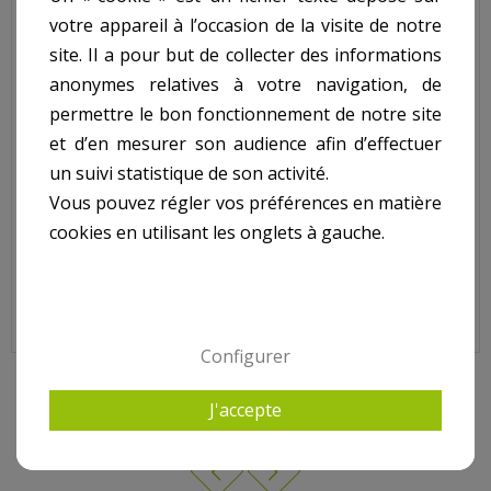
votre appareil à l’occasion de la visite de notre
Joint adhésif premium skimmer COFIES grande meurtrière.
site. Il a pour but de collecter des informations
N°9 sur le shema.
anonymes relatives à votre navigation, de
permettre le bon fonctionnement de notre site
et d’en mesurer son audience afin d’effectuer
un suivi statistique de son activité.
Vous pouvez régler vos préférences en matière
cookies en utilisant les onglets à gauche.
Joint Adhésif Premium Skimmer COFIES Grande Meurtrière,
SK15016
Configurer
10 AUTRES PRODUITS DANS POUR SKIMMER COFIES
J'accepte