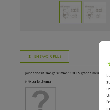
EN SAVOIR PLUS
Joint adhésif Omega skimmer COFIES grande meurtrière.
L
N°9 sur le shema.
s
t
U
l’
i