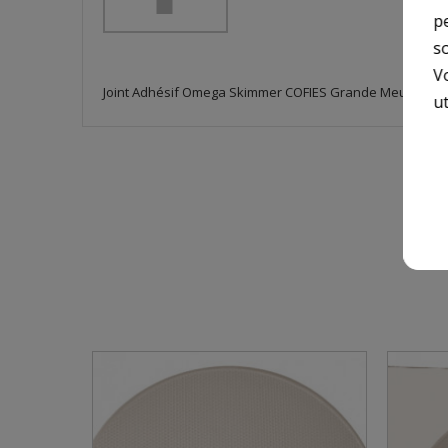
p
so
V
Joint Adhésif Omega Skimmer COFIES Grande Meurtrière
ut
10