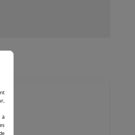
nt
r,
 à
des
de