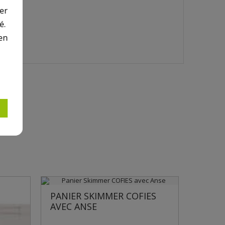
er
é.
en
IES
ER COFIES