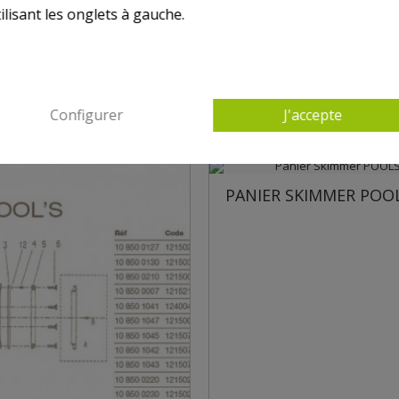
ilisant les onglets à gauche.
AUTRES PRODUITS DANS POUR SKIMMER POO
Configurer
J'accepte
PANIER SKIMMER POOLS