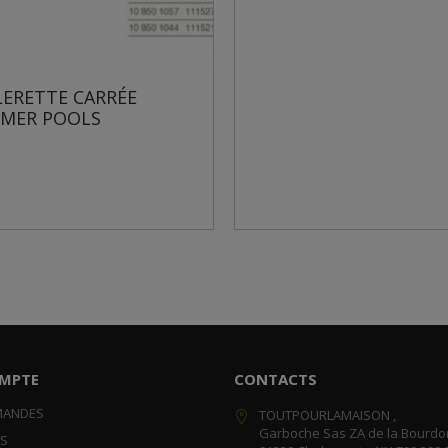
RÉE
V
P
MPTE
CONTACTS
MANDES
TOUTPOURLAMAISON ,
Garboche Sas ZA de la Bourdo
RS