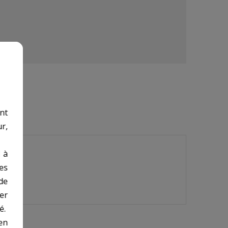
nt
r,
 à
des
de
er
é.
en