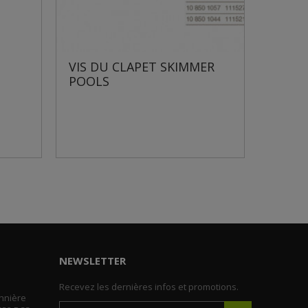
IS DU CLAPET SKIMMER
CLAPET DE RÉGLAG
OOLS
DÉBIT SKIMMER P
NEWSLETTER
Recevez les dernières infos et promotions.
nnière