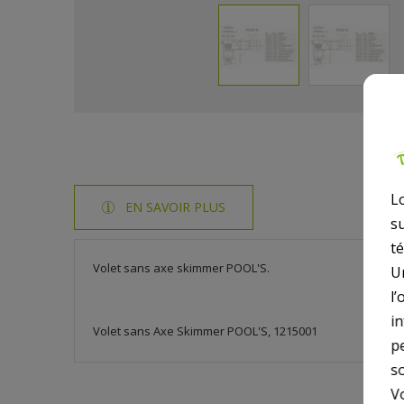
L
EN SAVOIR PLUS
s
t
Volet sans axe skimmer POOL'S.
U
l’
i
Volet sans Axe Skimmer POOL'S, 1215001
p
so
V