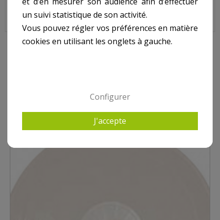
et d’en mesurer son audience afin d’effectuer
un suivi statistique de son activité.
Butée Skimmer WELTICO, 60494
Vous pouvez régler vos préférences en matière
cookies en utilisant les onglets à gauche.
10 AUTRES PRODUITS DANS POUR SKIMMER WELTICO
Configurer
J'accepte