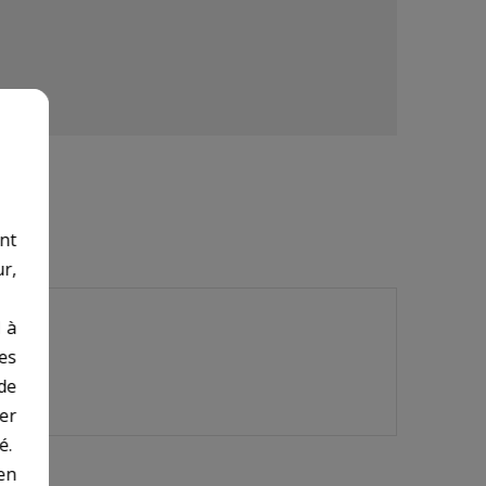
nt
r,
 à
des
de
er
é.
en