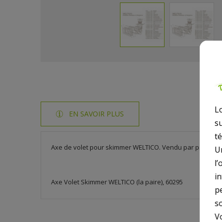
L
EN SAVOIR PLUS
s
t
Axe de volet pour skimmer WELTICO. Vendu par paire.
U
l’
i
Axe Volet Skimmer WELTICO (la paire), 60295
p
so
V