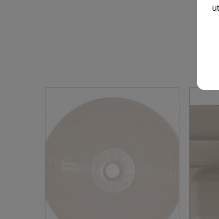
ut
10 