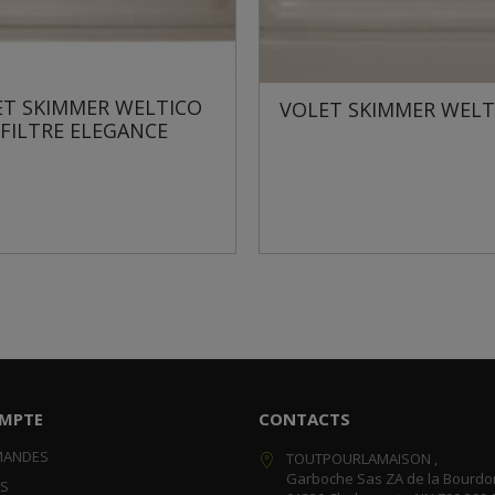
CO
VOLET SKIMMER WELTICO
MPTE
CONTACTS
MANDES
TOUTPOURLAMAISON ,
Garboche Sas ZA de la Bourdo
RS