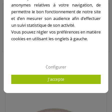
anonymes relatives à votre navigation, de
permettre le bon fonctionnement de notre site
Rotule bleu translucide refoulement CERTIKIN Béton/Liner.
et d’en mesurer son audience afin d’effectuer
N° 2 sur le shéma.
un suivi statistique de son activité.
Vous pouvez régler vos préférences en matière
Rotule Bleu Translucide Refoulement CERTIKIN Béton/Liner,
cookies en utilisant les onglets à gauche.
SPC488
5 AUTRES PRODUITS DANS REFOULEMENT CERTIKIN
Configurer
J'accepte